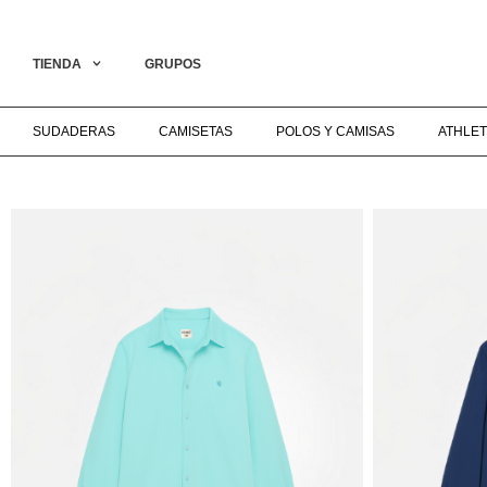
ECIAL COLLECTION ON LIVE‎ ‎ ‎ ‎ ‎ ‎ ‎ ‎ ‎ ‎ ‎ ‎ ‎ ‎ ‎ ‎ ‎ ‎ ‎ ‎ ‎ ‎ ‎ ‎ ‎ ‎ ‎ ‎ ‎ ‎ ‎ ‎ ‎ ‎ ‎ ‎ ‎ ‎ ‎ ‎ ‎ ‎ ‎ ‎ ‎ ‎ ‎ ‎ ‎ ENVÍO GRATIS A PA
TIENDA
GRUPOS
SUDADERAS
CAMISETAS
POLOS Y CAMISAS
ATHLET