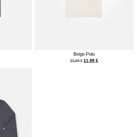
Beige Polo
11,99
€
23,99
€