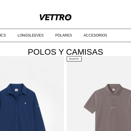
RTIR DE 90€‎ ‎ ‎ ‎ ‎ ‎ ‎ ‎ ‎ ‎ ‎ ‎ ‎ ‎ ‎ ‎ ‎ ‎ ‎ ‎ ‎ ‎ ‎ ‎ ‎ ‎ ‎ ‎ ‎ ‎ ‎ ‎ ‎ ‎ ‎ ‎ ‎ ‎ ‎ ‎ ‎ ‎ ‎ ‎ ‎ ‎ ‎ ‎ ‎ © 2025 VETTRO ‎ ‎ ‎ ‎ ‎ ‎ ‎ ‎ ‎
ICS
LONGSLEEVES
POLARES
ACCESORIOS
POLOS Y CAMISAS
NUEVO