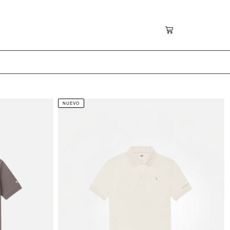
 ‎ ‎ ‎ ‎ ‎ ‎ ‎ ‎ ‎ ‎ ‎ ‎ ‎ ‎ ‎ ‎ ‎ ‎ ‎ ‎ ‎ ‎ ‎ ‎ ‎ ‎ ‎ ‎ ‎ ‎ ‎ ‎ ‎ ‎ ‎ ‎ ‎ ‎ ‎ SPECIAL COLLECTION ON LIVE‎ ‎ ‎ ‎ ‎ ‎ ‎ ‎ ‎ ‎ ‎ ‎ ‎ ‎ ‎ ‎ ‎ ‎
NUEVO