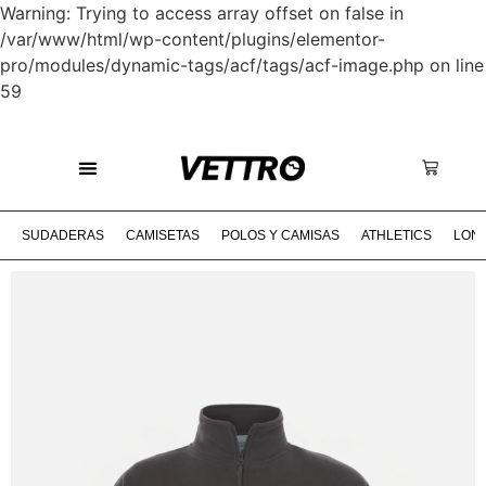
Warning: Trying to access array offset on false in
/var/www/html/wp-content/plugins/elementor-
pro/modules/dynamic-tags/acf/tags/acf-image.php on line
59
 ‎ ‎ SPECIAL COLLECTION ON LIVE‎ ‎ ‎ ‎ ‎ ‎ ‎ ‎ ‎ ‎ ‎ ‎ ‎ ‎ ‎ ‎ ‎ ‎ ‎ ‎ ‎ ‎ ‎ ‎ ‎ ‎ ‎ ‎ ‎ ‎ ‎ ‎ ‎ ‎ ‎ ‎ ‎ ‎ ‎ ‎ ‎ ‎ ‎ ‎ ‎ ‎ ‎ ‎ ‎ ENVÍO GRATI
SUDADERAS
CAMISETAS
POLOS Y CAMISAS
ATHLETICS
LON