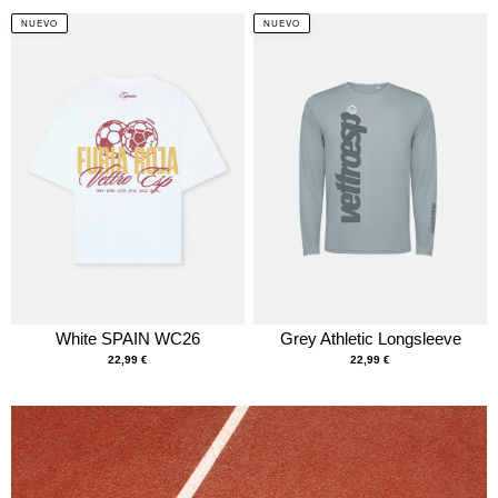
NUEVO
NUEVO
White SPAIN WC26
Grey Athletic Longsleeve
22,99
€
22,99
€