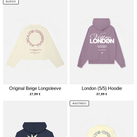
NUEVO
Original Beige Longsleeve
London (5/5) Hoodie
27,99
€
37,99
€
AGOTADO