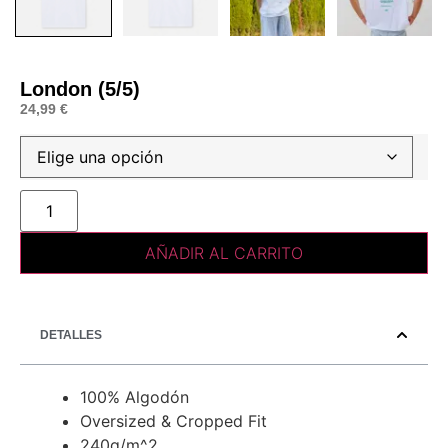
London (5/5)
24,99
€
AÑADIR AL CARRITO
DETALLES
100% Algodón
Oversized & Cropped Fit
240g/m^2