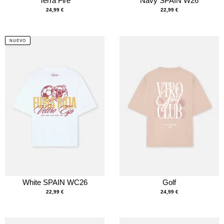
Terra Fire
Navy SPAIN W26
24,99
€
22,99
€
NUEVO
White SPAIN WC26
Golf
22,99
€
24,99
€