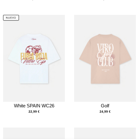
NUEVO
White SPAIN WC26
Golf
22,99
€
24,99
€