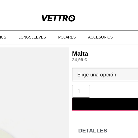
DE 90€‎ ‎ ‎ ‎ ‎ ‎ ‎ ‎ ‎ ‎ ‎ ‎ ‎ ‎ ‎ ‎ ‎ ‎ ‎ ‎ ‎ ‎ ‎ ‎ ‎ ‎ ‎ ‎ ‎ ‎ ‎ ‎ ‎ ‎ ‎ ‎ ‎ ‎ ‎ ‎ ‎ ‎ ‎ ‎ ‎ ‎ ‎ ‎ ‎ © 2025 VETTRO ‎ ‎ ‎ ‎ ‎ ‎ ‎ ‎ ‎ ‎ ‎
ICS
LONGSLEEVES
POLARES
ACCESORIOS
Malta
24,99
€
DETALLES