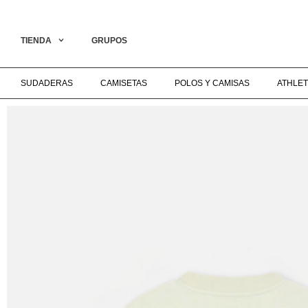
L COLLECTION ON LIVE‎ ‎ ‎ ‎ ‎ ‎ ‎ ‎ ‎ ‎ ‎ ‎ ‎ ‎ ‎ ‎ ‎ ‎ ‎ ‎ ‎ ‎ ‎ ‎ ‎ ‎ ‎ ‎ ‎ ‎ ‎ ‎ ‎ ‎ ‎ ‎ ‎ ‎ ‎ ‎ ‎ ‎ ‎ ‎ ‎ ‎ ‎ ‎ ‎ ENVÍO GRATIS A PARTIR 
TIENDA
GRUPOS
SUDADERAS
CAMISETAS
POLOS Y CAMISAS
ATHLET