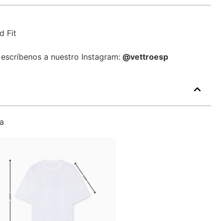
d Fit
 escríbenos a nuestro Instagram:
@vettroesp
a