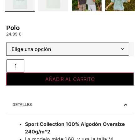
Polo
24,99
€
AÑADIR AL CARRITO
DETALLES
Sport Collection
100% Algodón
Oversize
240g/m^2
La modelo mide 1.68 y usa la talla M