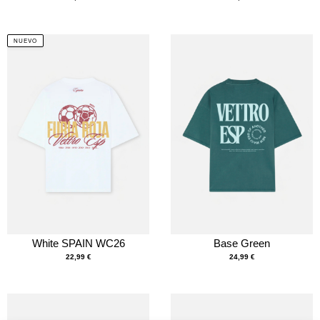
NUEVO
White SPAIN WC26
Base Green
22,99
€
24,99
€