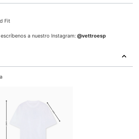
d Fit
 escríbenos a nuestro Instagram:
@vettroesp
a