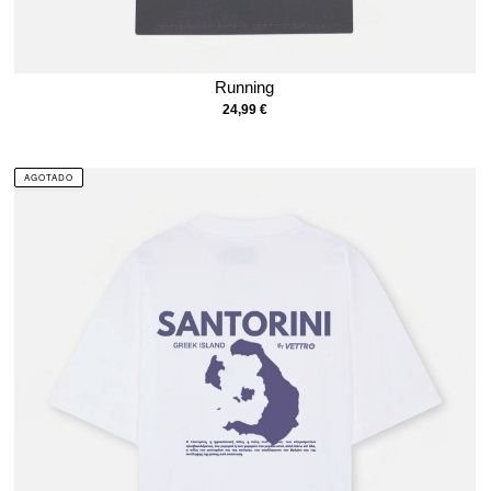
Running
24,99
€
AGOTADO