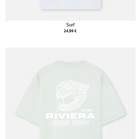
Surf
24,99
€