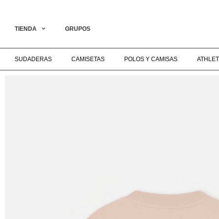
SPECIAL COLLECTION ON LIVE‎ ‎ ‎ ‎ ‎ ‎ ‎ ‎ ‎ ‎ ‎ ‎ ‎ ‎ ‎ ‎ ‎ ‎ ‎ ‎ ‎ ‎ ‎ ‎ ‎ ‎ ‎ ‎ ‎ ‎ ‎ ‎ ‎ ‎ ‎ ‎ ‎ ‎ ‎ ‎ ‎ ‎ ‎ ‎ ‎ ‎ ‎ ‎ ‎ ENVÍO GRATIS A P
TIENDA
GRUPOS
SUDADERAS
CAMISETAS
POLOS Y CAMISAS
ATHLET