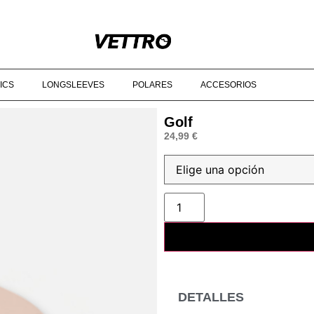
ARTIR DE 90€‎ ‎ ‎ ‎ ‎ ‎ ‎ ‎ ‎ ‎ ‎ ‎ ‎ ‎ ‎ ‎ ‎ ‎ ‎ ‎ ‎ ‎ ‎ ‎ ‎ ‎ ‎ ‎ ‎ ‎ ‎ ‎ ‎ ‎ ‎ ‎ ‎ ‎ ‎ ‎ ‎ ‎ ‎ ‎ ‎ ‎ ‎ ‎ ‎ © 2025 VETTRO ‎ ‎ ‎ ‎ ‎ ‎ ‎ ‎
ICS
LONGSLEEVES
POLARES
ACCESORIOS
Golf
24,99
€
DETALLES