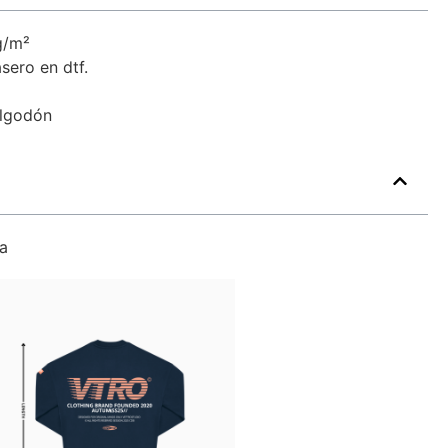
g/m²
sero en dtf.
algodón
a