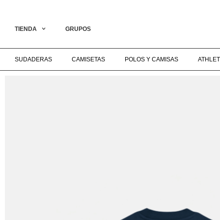
OLLECTION ON LIVE‎ ‎ ‎ ‎ ‎ ‎ ‎ ‎ ‎ ‎ ‎ ‎ ‎ ‎ ‎ ‎ ‎ ‎ ‎ ‎ ‎ ‎ ‎ ‎ ‎ ‎ ‎ ‎ ‎ ‎ ‎ ‎ ‎ ‎ ‎ ‎ ‎ ‎ ‎ ‎ ‎ ‎ ‎ ‎ ‎ ‎ ‎ ‎ ‎ ENVÍO GRATIS A PARTIR DE 
TIENDA
GRUPOS
SUDADERAS
CAMISETAS
POLOS Y CAMISAS
ATHLET