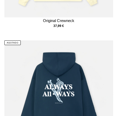
Original Crewneck
37,99
€
AGOTADO