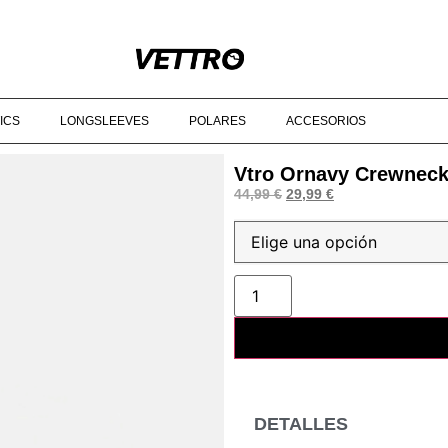
90€‎ ‎ ‎ ‎ ‎ ‎ ‎ ‎ ‎ ‎ ‎ ‎ ‎ ‎ ‎ ‎ ‎ ‎ ‎ ‎ ‎ ‎ ‎ ‎ ‎ ‎ ‎ ‎ ‎ ‎ ‎ ‎ ‎ ‎ ‎ ‎ ‎ ‎ ‎ ‎ ‎ ‎ ‎ ‎ ‎ ‎ ‎ ‎ ‎ © 2025 VETTRO ‎ ‎ ‎ ‎ ‎ ‎ ‎ ‎ ‎ ‎ ‎ ‎ ‎
ICS
LONGSLEEVES
POLARES
ACCESORIOS
Vtro Ornavy Crewnec
44,99
€
29,99
€
DETALLES