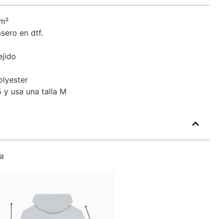
/m²
sero en dtf.
ejido
lyester
 y usa una talla M
a