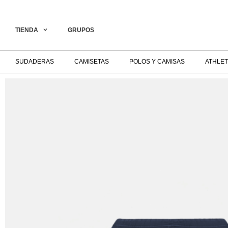
 COLLECTION ON LIVE‎ ‎ ‎ ‎ ‎ ‎ ‎ ‎ ‎ ‎ ‎ ‎ ‎ ‎ ‎ ‎ ‎ ‎ ‎ ‎ ‎ ‎ ‎ ‎ ‎ ‎ ‎ ‎ ‎ ‎ ‎ ‎ ‎ ‎ ‎ ‎ ‎ ‎ ‎ ‎ ‎ ‎ ‎ ‎ ‎ ‎ ‎ ‎ ‎ ENVÍO GRATIS A PARTIR D
TIENDA
GRUPOS
SUDADERAS
CAMISETAS
POLOS Y CAMISAS
ATHLET