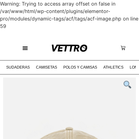
Warning: Trying to access array offset on false in
/var/www/html/wp-content/plugins/elementor-
pro/modules/dynamic-tags/acf/tags/acf-image.php on line
59
‎ ‎ SPECIAL COLLECTION ON LIVE‎ ‎ ‎ ‎ ‎ ‎ ‎ ‎ ‎ ‎ ‎ ‎ ‎ ‎ ‎ ‎ ‎ ‎ ‎ ‎ ‎ ‎ ‎ ‎ ‎ ‎ ‎ ‎ ‎ ‎ ‎ ‎ ‎ ‎ ‎ ‎ ‎ ‎ ‎ ‎ ‎ ‎ ‎ ‎ ‎ ‎ ‎ ‎ ‎ ENVÍO GRATI
SUDADERAS
CAMISETAS
POLOS Y CAMISAS
ATHLETICS
LON