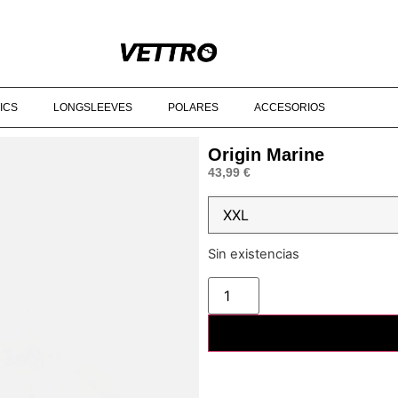
DE 90€‎ ‎ ‎ ‎ ‎ ‎ ‎ ‎ ‎ ‎ ‎ ‎ ‎ ‎ ‎ ‎ ‎ ‎ ‎ ‎ ‎ ‎ ‎ ‎ ‎ ‎ ‎ ‎ ‎ ‎ ‎ ‎ ‎ ‎ ‎ ‎ ‎ ‎ ‎ ‎ ‎ ‎ ‎ ‎ ‎ ‎ ‎ ‎ ‎ © 2025 VETTRO ‎ ‎ ‎ ‎ ‎ ‎ ‎ ‎ ‎ ‎ ‎
ICS
LONGSLEEVES
POLARES
ACCESORIOS
Origin Marine
43,99
€
Sin existencias