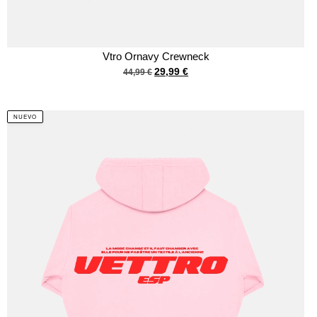
Vtro Ornavy Crewneck
29,99
€
44,99
€
NUEVO