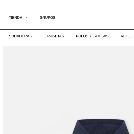
L COLLECTION ON LIVE‎ ‎ ‎ ‎ ‎ ‎ ‎ ‎ ‎ ‎ ‎ ‎ ‎ ‎ ‎ ‎ ‎ ‎ ‎ ‎ ‎ ‎ ‎ ‎ ‎ ‎ ‎ ‎ ‎ ‎ ‎ ‎ ‎ ‎ ‎ ‎ ‎ ‎ ‎ ‎ ‎ ‎ ‎ ‎ ‎ ‎ ‎ ‎ ‎ ENVÍO GRATIS A PARTIR 
TIENDA
GRUPOS
SUDADERAS
CAMISETAS
POLOS Y CAMISAS
ATHLET