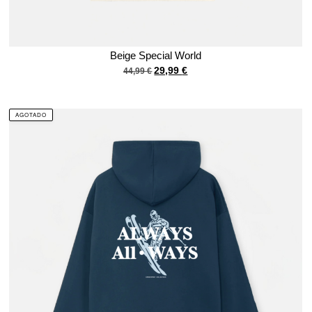
Beige Special World
29,99
€
44,99
€
AGOTADO