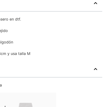
sero en dtf.
ejido
algodón
cm y usa talla M
a