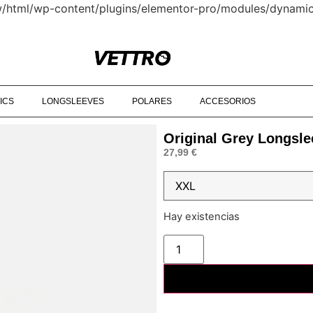
www/html/wp-content/plugins/elementor-pro/modules/dynamic
PARTIR DE 90€‎ ‎ ‎ ‎ ‎ ‎ ‎ ‎ ‎ ‎ ‎ ‎ ‎ ‎ ‎ ‎ ‎ ‎ ‎ ‎ ‎ ‎ ‎ ‎ ‎ ‎ ‎ ‎ ‎ ‎ ‎ ‎ ‎ ‎ ‎ ‎ ‎ ‎ ‎ ‎ ‎ ‎ ‎ ‎ ‎ ‎ ‎ ‎ ‎ © 2025 VETTRO ‎ ‎ ‎ ‎ ‎ ‎ ‎ ‎
ICS
LONGSLEEVES
POLARES
ACCESORIOS
Original Grey Longsle
27,99
€
Hay existencias