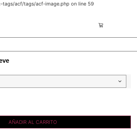
-tags/acf/tags/acf-image.php on line 59
 ‎ ‎ ‎ ‎ ‎ ‎ ‎ ‎ ‎ ‎ ‎ ‎ ‎ ‎ ‎ ‎ ‎ ‎ ‎ ‎ ‎ ‎ ‎ ‎ ‎ ‎ ‎ ‎ ‎ ‎ ‎ ‎ ‎ ‎ ‎ ‎ ‎ ‎ ‎ ‎ SPECIAL COLLECTION ON LIVE‎ ‎ ‎ ‎ ‎ ‎ ‎ ‎ ‎ ‎ ‎ ‎ ‎ ‎ ‎ ‎ ‎
eve
AÑADIR AL CARRITO