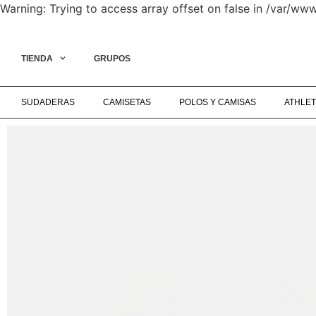
Warning: Trying to access array offset on false in /var/
SPECIAL COLLECTION ON LIVE‎ ‎ ‎ ‎ ‎ ‎ ‎ ‎ ‎ ‎ ‎ ‎ ‎ ‎ ‎ ‎ ‎ ‎ ‎ ‎ ‎ ‎ ‎ ‎ ‎ ‎ ‎ ‎ ‎ ‎ ‎ ‎ ‎ ‎ ‎ ‎ ‎ ‎ ‎ ‎ ‎ ‎ ‎ ‎ ‎ ‎ ‎ ‎ ‎ ENVÍO GRATIS A 
TIENDA
GRUPOS
SUDADERAS
CAMISETAS
POLOS Y CAMISAS
ATHLET