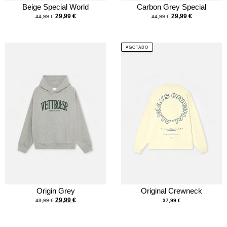
Beige Special World
Carbon Grey Special
29,99
€
29,99
€
44,99
€
44,99
€
AGOTADO
Origin Grey
Original Crewneck
29,99
€
43,99
€
37,99
€