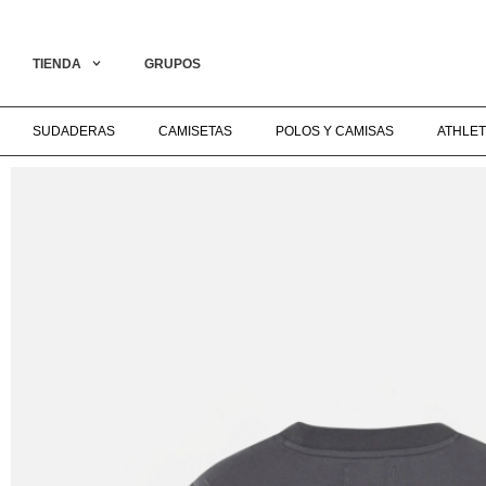
AL COLLECTION ON LIVE‎ ‎ ‎ ‎ ‎ ‎ ‎ ‎ ‎ ‎ ‎ ‎ ‎ ‎ ‎ ‎ ‎ ‎ ‎ ‎ ‎ ‎ ‎ ‎ ‎ ‎ ‎ ‎ ‎ ‎ ‎ ‎ ‎ ‎ ‎ ‎ ‎ ‎ ‎ ‎ ‎ ‎ ‎ ‎ ‎ ‎ ‎ ‎ ‎ ENVÍO GRATIS A PARTI
TIENDA
GRUPOS
SUDADERAS
CAMISETAS
POLOS Y CAMISAS
ATHLET