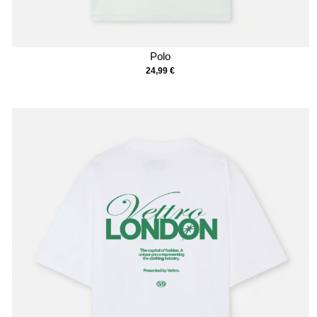
Polo
24,99
€